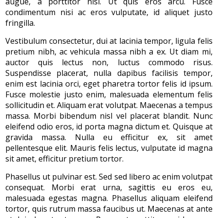
augue, a porttitor nisi. Ut quis eros arcu. Fusce
condimentum nisi ac eros vulputate, id aliquet justo
fringilla.
Vestibulum consectetur, dui at lacinia tempor, ligula felis
pretium nibh, ac vehicula massa nibh a ex. Ut diam mi,
auctor quis lectus non, luctus commodo risus.
Suspendisse placerat, nulla dapibus facilisis tempor,
enim est lacinia orci, eget pharetra tortor felis id ipsum.
Fusce molestie justo enim, malesuada elementum felis
sollicitudin et. Aliquam erat volutpat. Maecenas a tempus
massa. Morbi bibendum nisl vel placerat blandit. Nunc
eleifend odio eros, id porta magna dictum et. Quisque at
gravida massa. Nulla eu efficitur ex, sit amet
pellentesque elit. Mauris felis lectus, vulputate id magna
sit amet, efficitur pretium tortor.
Phasellus ut pulvinar est. Sed sed libero ac enim volutpat
consequat. Morbi erat urna, sagittis eu eros eu,
malesuada egestas magna. Phasellus aliquam eleifend
tortor, quis rutrum massa faucibus ut. Maecenas at ante