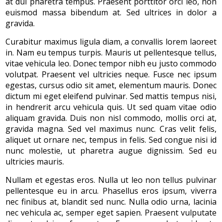
at dui pharetra tempus. Praesent porttitor orci leo, non
euismod massa bibendum at. Sed ultrices in dolor a
gravida.
Curabitur maximus ligula diam, a convallis lorem laoreet
in. Nam eu tempus turpis. Mauris ut pellentesque tellus,
vitae vehicula leo. Donec tempor nibh eu justo commodo
volutpat. Praesent vel ultricies neque. Fusce nec ipsum
egestas, cursus odio sit amet, elementum mauris. Donec
dictum mi eget eleifend pulvinar. Sed mattis tempus nisi,
in hendrerit arcu vehicula quis. Ut sed quam vitae odio
aliquam gravida. Duis non nisl commodo, mollis orci at,
gravida magna. Sed vel maximus nunc. Cras velit felis,
aliquet ut ornare nec, tempus in felis. Sed congue nisi id
nunc molestie, ut pharetra augue dignissim. Sed eu
ultricies mauris.
Nullam et egestas eros. Nulla ut leo non tellus pulvinar
pellentesque eu in arcu. Phasellus eros ipsum, viverra
nec finibus at, blandit sed nunc. Nulla odio urna, lacinia
nec vehicula ac, semper eget sapien. Praesent vulputate