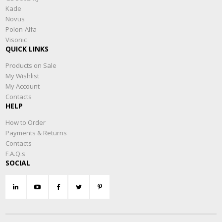
Kade
Novus
Polon-Alfa
Visonic
QUICK LINKS
Products on Sale
My Wishlist
My Account
Contacts
HELP
How to Order
Payments & Returns
Contacts
F.A.Q.s
SOCIAL