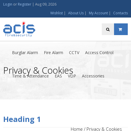
Login
or
Register
|
Aug 09, 2026
Wishlist
|
About Us
|
My Account
|
Contacts
Burglar Alarm
Fire Alarm
CCTV
Access Control
Privacy & Cookies
Time & Attendance
EAS
VDP
Accessories
Heading 1
Home
/ Privacy & Cookies