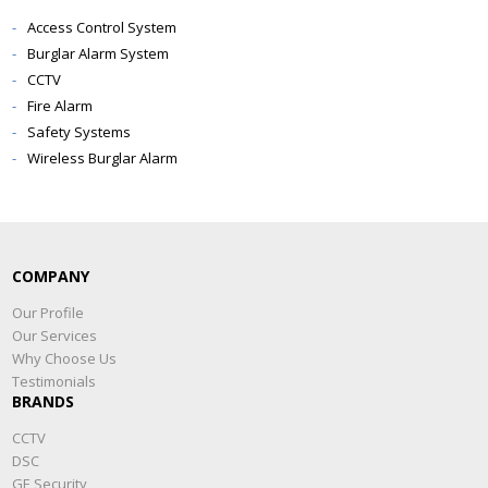
Access Control System
Burglar Alarm System
CCTV
Fire Alarm
Safety Systems
Wireless Burglar Alarm
COMPANY
Our Profile
Our Services
Why Choose Us
Testimonials
BRANDS
CCTV
DSC
GE Security